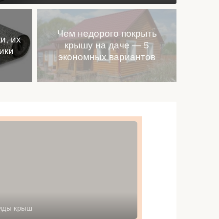
Чем недорого покрыть
и, их
крышу на даче — 5
мног
ики
экономных вариантов
иды крыш