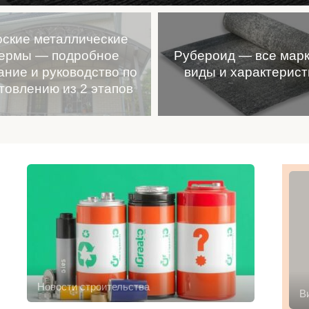
ские металлические
ермы — подробное
Рубероид — все марк
ание и руководство по
виды и характерист
товлению из 2 этапов
Новости строительства
В