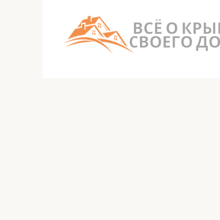
Перейти
к
контенту