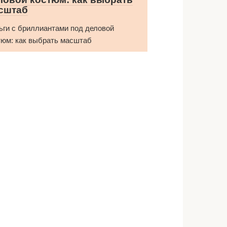
сштаб
ьги с бриллиантами под деловой
тюм: как выбрать масштаб