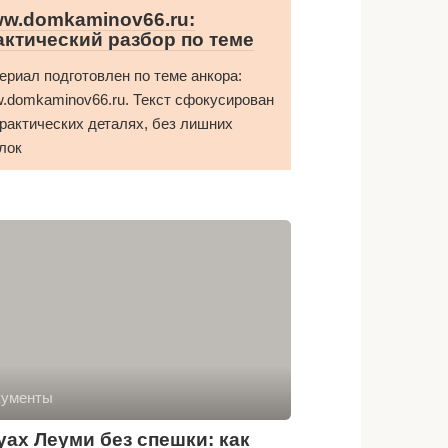
w.domkaminov66.ru:
актический разбор по теме
ериал подготовлен по теме анкора:
.domkaminov66.ru. Текст сфокусирован
практических деталях, без лишних
лок
кументы
уах Леуми без спешки: как