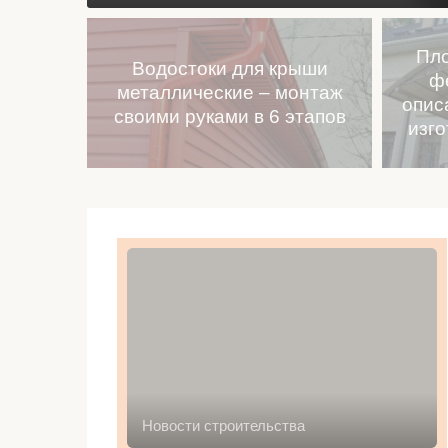
Пло
Водостоки для крыши
ф
металлические – монтаж
опис
своими руками в 6 этапов
изго
Новости строительства