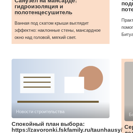
Санузел на мансарде:
под
гидроизоляция и
пот
полотенцесушитель
Практ
Ванная под скатом крыши выглядит
помог
эффектно: наклонные стены, мансардное
Битуа
окно над головой, мягкий свет.
Новости строительства
Б
Спокойный план выбора:
Се
https://zavoronki.fskfamily.ru/taunhausy/
де