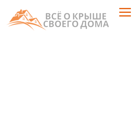
Перейти
к
контенту