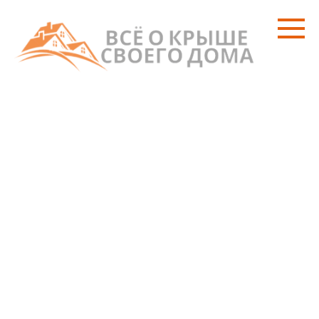
Перейти
к
контенту