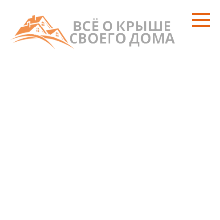
Перейти
к
контенту