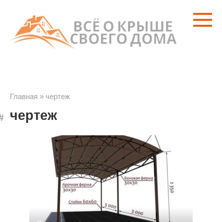
Перейти
к
контенту
Главная
»
чертеж
чертеж