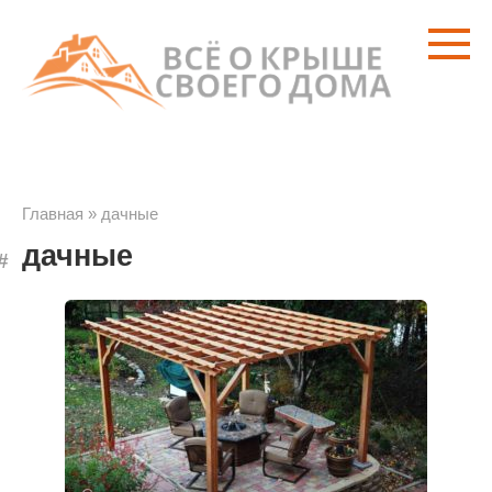
Перейти
к
контенту
Главная
»
дачные
дачные