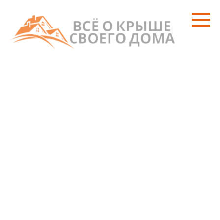
Перейти
к
контенту