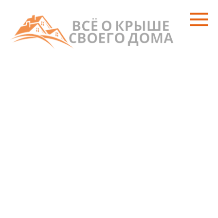
Перейти
к
контенту