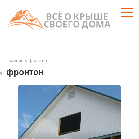
Перейти
к
контенту
Главная
»
фронтон
фронтон