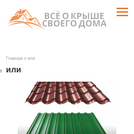
Перейти
к
контенту
Главная
»
или
или