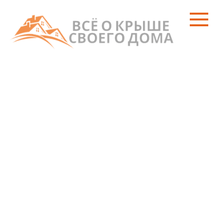
Перейти
к
контенту