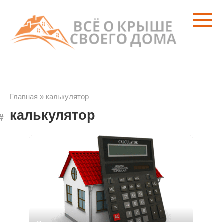
Перейти
к
контенту
Главная
»
калькулятор
калькулятор