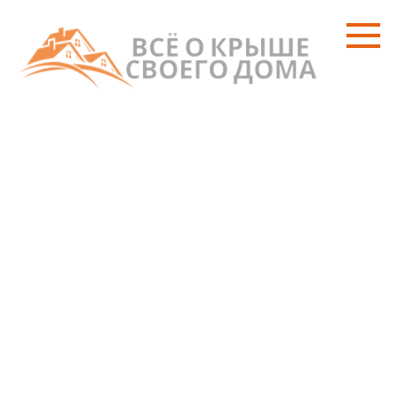
Перейти
к
контенту