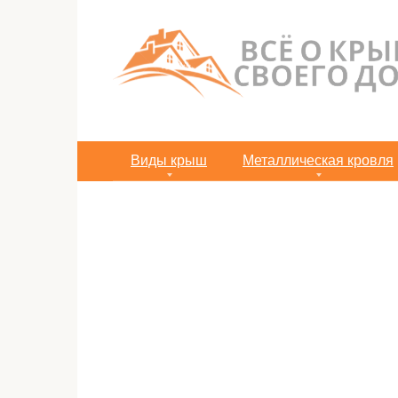
Перейти
к
контенту
Виды крыш
Металлическая кровля