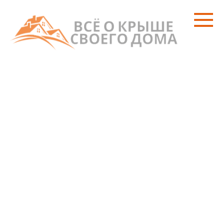
Перейти
к
контенту