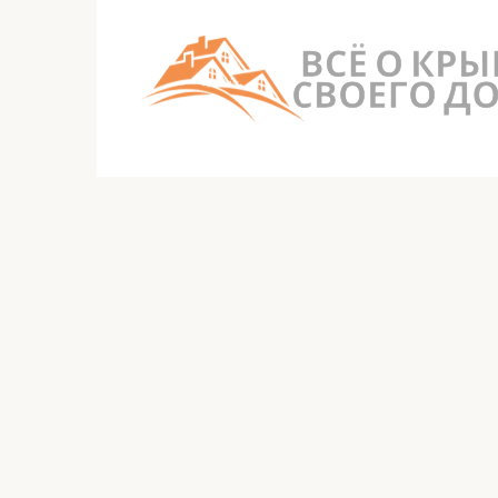
Перейти
к
контенту