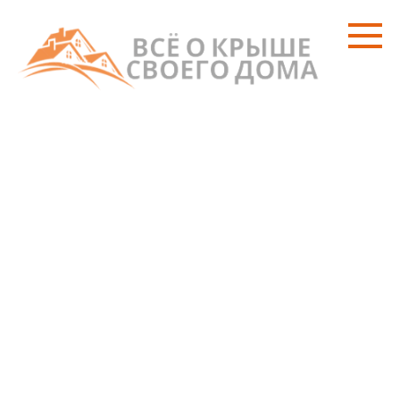
Перейти
к
контенту