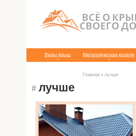
Перейти
к
контенту
Виды крыш
Металлическая кровля
Главная
»
лучше
лучше