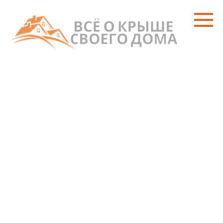
Перейти
к
контенту