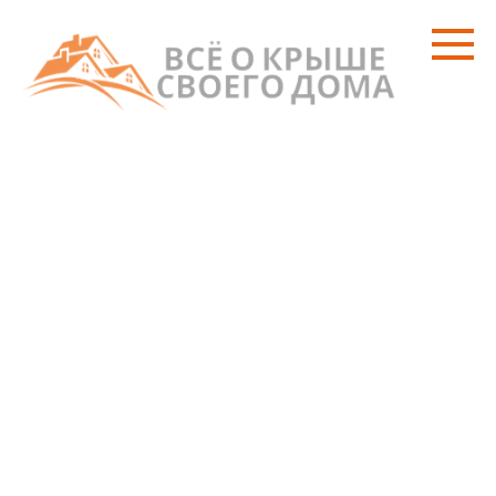
Перейти
к
контенту