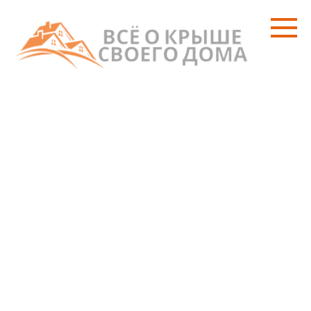
Перейти
к
контенту