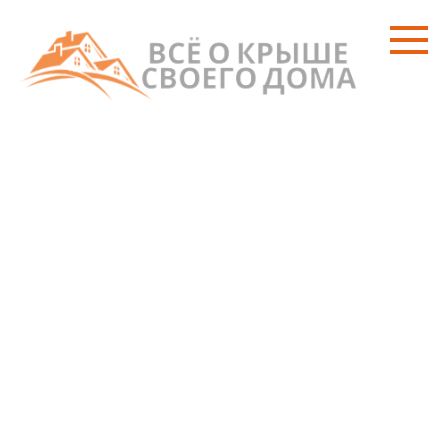
Перейти
к
контенту