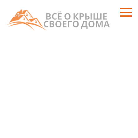
Перейти
к
контенту