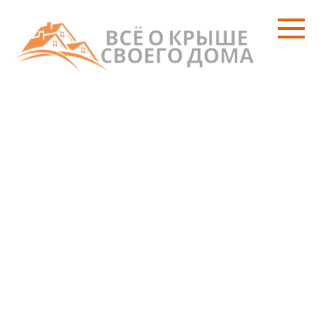
Перейти
к
контенту