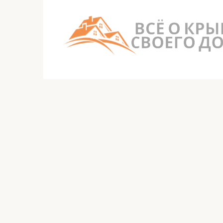
Перейти
к
контенту