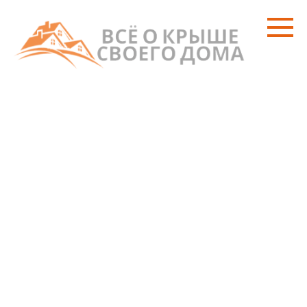
Перейти
к
контенту