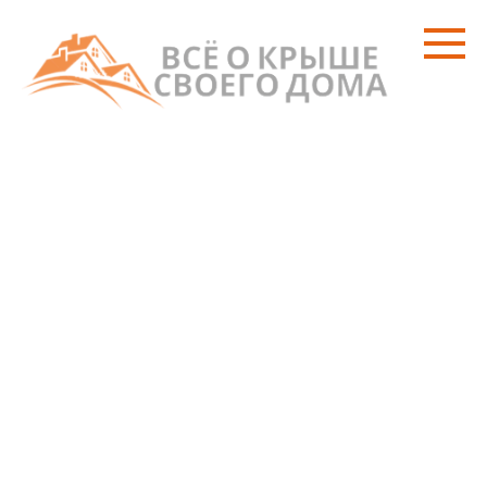
Перейти
к
контенту