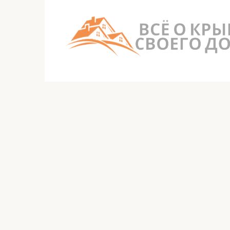
Перейти
к
контенту