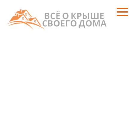
Перейти
к
контенту