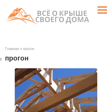
Перейти
к
контенту
Главная
»
прогон
прогон