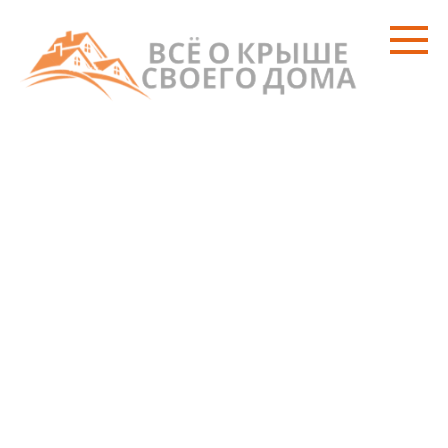
Перейти
к
контенту