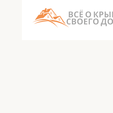
Перейти
к
контенту