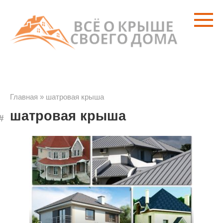
Перейти
к
контенту
Главная
»
шатровая крыша
шатровая крыша