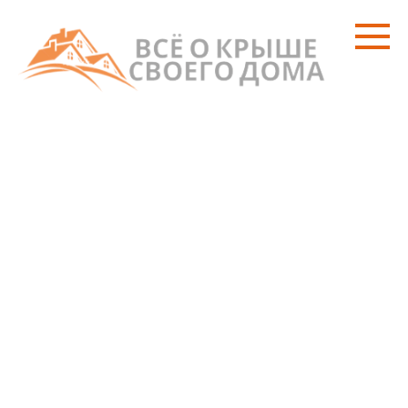
Перейти
к
контенту