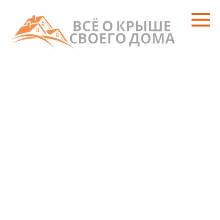
Перейти
к
контенту