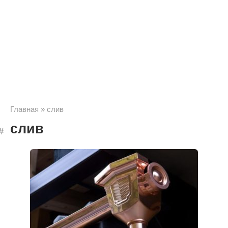
Главная
»
слив
слив