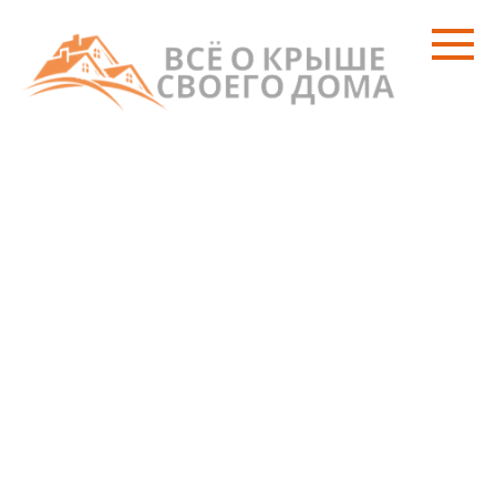
Перейти
к
контенту