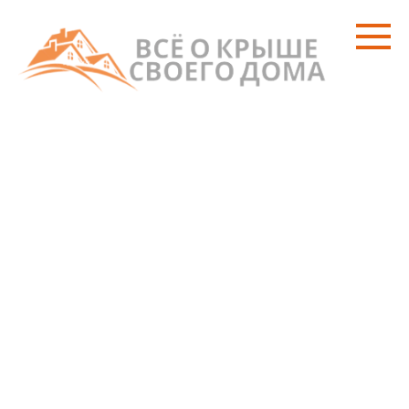
Перейти
к
контенту