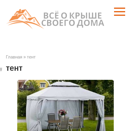
Перейти
к
контенту
Главная
»
тент
тент