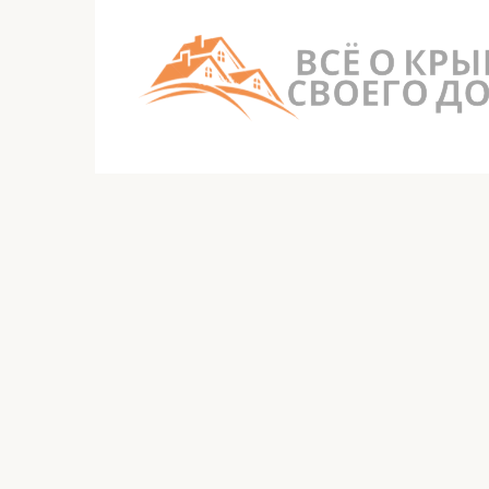
Перейти
к
контенту