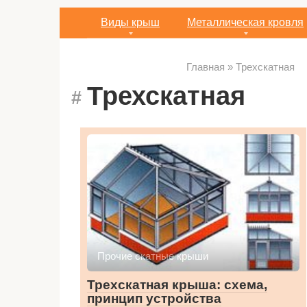
Виды крыш
Металлическая кровля
Главная
»
Трехскатная
Трехскатная
Прочие скатные крыши
Трехскатная крыша: схема,
принцип устройства