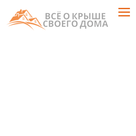
Перейти
к
контенту