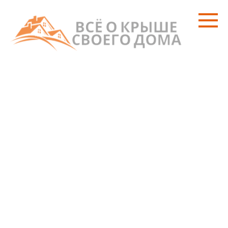
Перейти
к
контенту