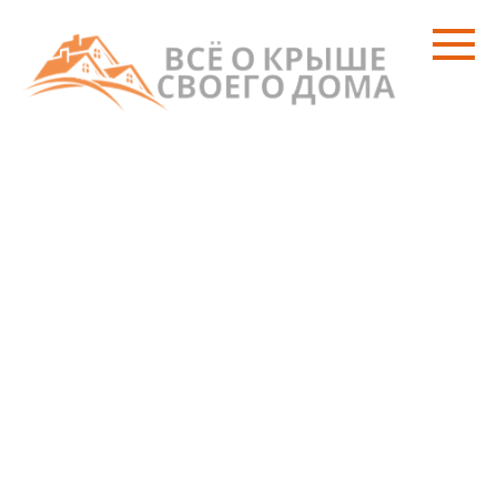
Перейти
к
контенту