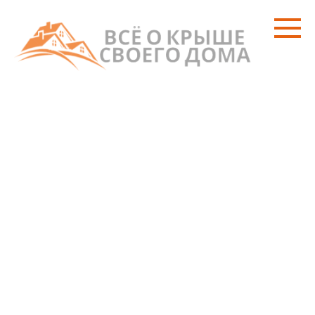
Перейти
к
контенту