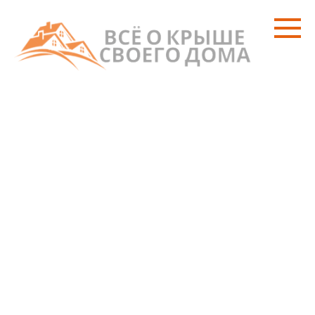
Перейти
к
контенту