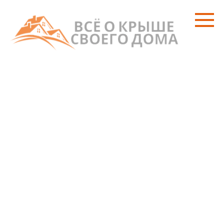
Перейти
к
контенту