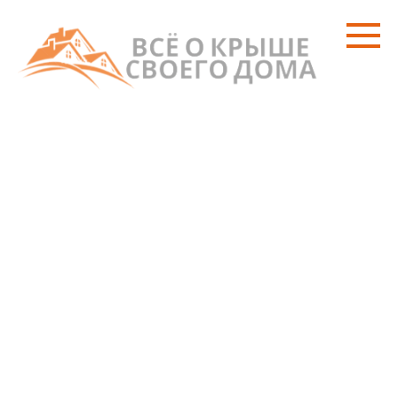
Перейти
к
контенту