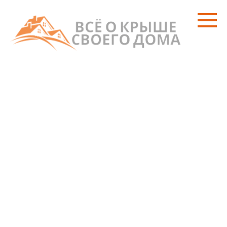
Перейти
к
контенту