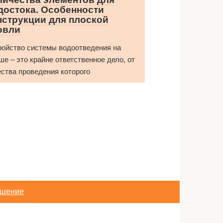
достока. Особенности
нструкции для плоской
овли
ройство системы водоотведения на
ше – это крайне ответственное дело, от
ества проведения которого
ашение