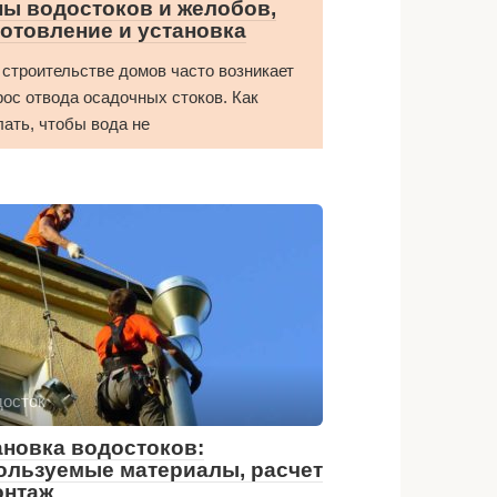
пы водостоков и желобов,
готовление и установка
 строительстве домов часто возникает
рос отвода осадочных стоков. Как
лать, чтобы вода не
досток
ановка водостоков:
ользуемые материалы, расчет
онтаж