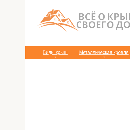
Перейти
к
контенту
Виды крыш
Металлическая кровля