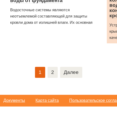
воды от фундамента
во
Водосточные системы являются
ко
кр
неотъемлемой составляющей для защиты
кровли дома от излишней влаги. Их основная
Уст
кры
кач
1
2
Далее
Документы
Карта сайта
Пользовательское согл