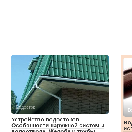
Водосток
В
Устройство водостоков.
Во
Особенности наружной системы
ис
водоотвода. Желоба и трубы.