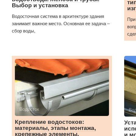
ти
Выбор и установка
из
Водосточная система в архитектуре здания
При
занимает важное место. Основная ее задача –
воп
сбор воды,
сде
Водосток
Во
Крепление водостоков:
Уст
материалы, этапы монтажа,
исп
крепежные элементы,
и м