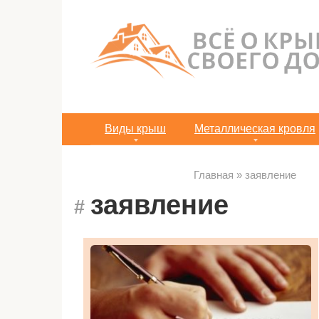
Перейти
к
контенту
Виды крыш
Металлическая кровля
Главная
»
заявление
заявление