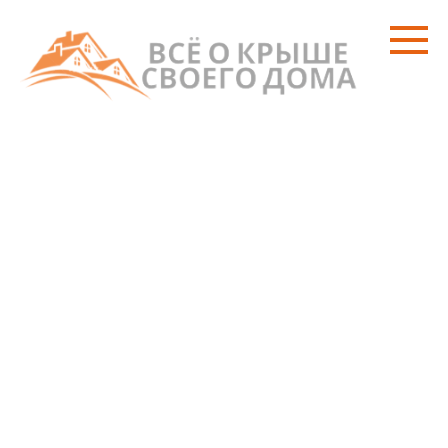
Перейти
к
контенту